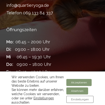
info@quartieryoga.de
Telefon 069 133 84 337
Öffnungszeiten
Mo:
06:45 – 20:00 Uhr
Di:
09:00 – 18:00 Uhr
Mi
06:45 – 19:30 Uhr
Do:
09:00 – 18:00 Uhr
Fr:
06:45 – 19:30 Uhr
Wir verwenden Cookies, um Ihnen
(täglich – 14:00 – 16:00 Pause)
das beste Erlebnis auf unserer
Akzeptieren
Website zu bieten.
Sie können mehr darüber erfahren,
Sa:
08:30 – 12:30 Uhr
Ablehnen
welche Cookies wir verwenden,
oder sie unter
Einstellungen
Einstellungen
ausschalten.
So:
09:30 – 18:30 Uhr