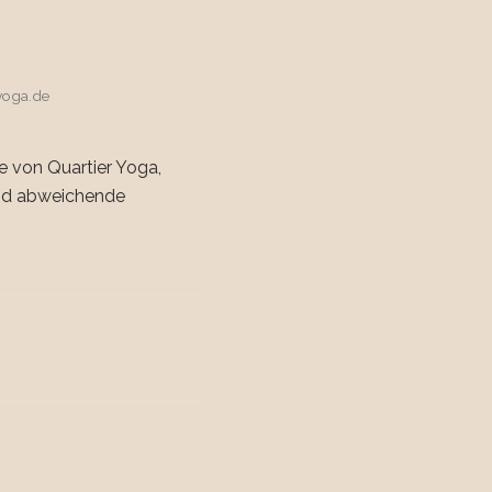
yoga.de
e von Quartier Yoga,
sind abweichende