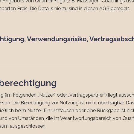
en Angebots von Quartier Yoga (z.B. Massagen, Coachings usw.
arten Preis. Die Details hierzu sind in diesen AGB geregelt.
htigung, Verwendungsrisiko, Vertragsabsc
sberechtigung
(im Folgenden „Nutzer“ oder „Vertragspartner“) liegt ausschli
son. Die Berechtigung zur Nutzung ist nicht übertragbar. Das
ließlich beim Nutzer. Ein Umtausch oder eine Rückgabe ist nic
nd von Umständen, die im Verantwortungsbereich von Quartie
raum ausgeschlossen.